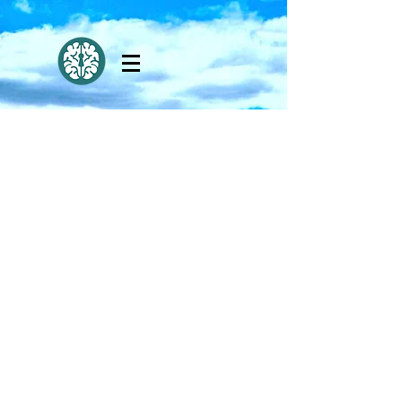
Tu puedes hacer la diferencia
Nos encantaría facilitar los viajes misioneros para su grupo. Ya sea que su
equipo desee servir a través de medios de construcción, clínicas médicas,
dentales o de la vista, seminarios de capacitación en consejería,
evangelismo, ¡háganoslo saber! Sería un placer de recibirlos y ayude a
lograr un impacto aquí en Guatemala.
Para más información envíenos un correo electrónico a:
livinggatewaysgt@gmail.com